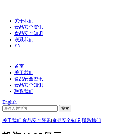
关于我们
食品安全资讯
食品安全知识
联系我们
EN
首页
关于我们
食品安全资讯
食品安全知识
联系我们
English
|
关于我们
|
食品安全资讯
|
食品安全知识
|
联系我们
|