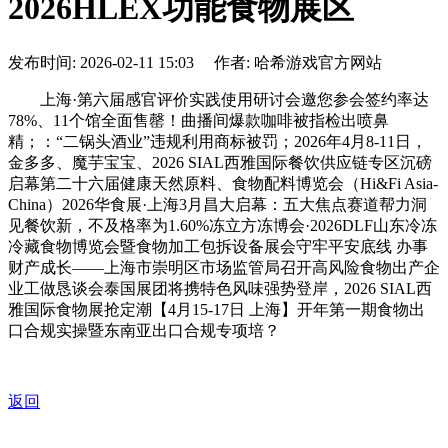
2026HLEX功能食物展区
发布时间: 2026-02-11 15:03 作者: 哈希游戏官方网站
上海·第六届感官评价实践使用研讨会邀您参会签约率达
78%、11个馆全面售罄！曲播间爆款咖啡被指检出喷鼻
精；：“二锅头酒业”违规利用商标被罚；2026年4月8-11日，
金多多、魔芋宝宝、2026 SIAL西雅国际餐饮供应链专区沉磅
启幕第二十六届健康天然原料、食物配料博览会（Hi&Fi Asia-
China）2026华食展·上海3月昌大启幕：五大焦点赛道帮力洞
见餐饮新，不及格率为1.60%冻立方冻博会·2026DLF山东冷冻
冷藏食物博览会暨食物加工包拆设备展会守牢平安底线 办事
财产成长——上海市崇明区市场监管局召开高风险食物出产企
业工做恳谈会泰国展团将携特色风味强势登岸，2026 SIAL西
雅国际食物展抢定潮【4月15-17日 上海】开年第一期食物出
口合规实操暨东南亚出口合规专项培？
返回