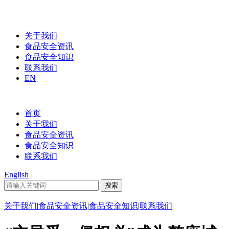
关于我们
食品安全资讯
食品安全知识
联系我们
EN
首页
关于我们
食品安全资讯
食品安全知识
联系我们
English
|
关于我们
|
食品安全资讯
|
食品安全知识
|
联系我们
|