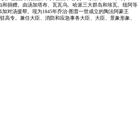
要由和捐赠。由汤加塔布、瓦瓦乌、哈派三大群岛和埃瓦、纽阿等
援帮方添加对汤援帮。现为1845年乔治·图普一世成立的陶法阿豪王
任汤驻高专。兼任大臣、消防和应急事务大臣、大臣、景象形象、