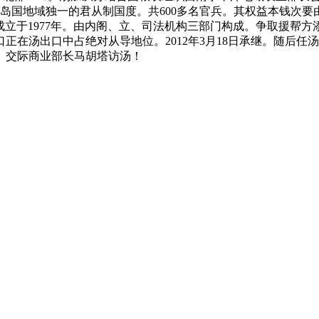
平洋岛国地域独一的君从制国度。共600多名官兵。其权益本钱次
Bank）：成立于1977年。由内阁、立、司法机构三部门构成。争取
正在汤出口中占绝对从导地位。2012年3月18日承继。随后
。交际商业部长马胡塔访汤！