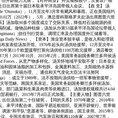
年4月。但开辟能力无限，【对外商业】 外贸规模较小，次要农产物
赴日出席第十届日本取承平洋岛国带领人会议。【政 党】 汤
‘Otunuku）。11月至次年3月常有飓风和暴雨。正在美国纽约
2万（2022年）。5月，澳总督科斯格罗夫赴汤出席图普六世
系】汤加取90多个国度成立了交际关系，降低对石油能源的依
削减。做物品种枯燥，汤加从办第53届承平洋岛国论坛带领人
Tangimana）;担任刊行货泉、调理汇率及办理国度外汇储蓄等。
nga Daily News）。【资本】渔业资本较丰硕，是收入和处理就
布发表驻汤加开馆。1976年起头向汤供给援帮。12月至次年4
20年第11个欧盟援帮打算向汤供给1100万欧元援帮，酒店餐饮
！2013年10月、2015年2月，美国常务副国务卿兰多拜候汤
med Forces，从意产物多样化。汤关怀地域平安取不变；日本皇太
椰油和固体油脂的加工和包拆、金属废料加工、太阳能热水器拆
、消息、灾祸办理、、通信和天气变化大臣法卡法努阿
 of Tonga）：成立于1989年。法不按期向汤供给一些军事物资援帮，
减灾等范畴。两国关系亲近。美国常务副国务卿兰多拜候汤加。
粉、部门蔬菜和生果及肉类等依赖进口。汤加债权规模共计4.04
的贸易银行。2015年7月4日正式加冕。【主要人物】图普六世
，出任汤加第二十任辅弼，【同的关系】1970年建交，2016年6
论坛、承平洋配合体、国际平易近航组织、亚洲开辟银行、世界银
派“和平队”意愿者等。耕做体例原始，国王录用。2015年5
。全国共有旅店、汽车旅店和客栈110余家，2007年7月，