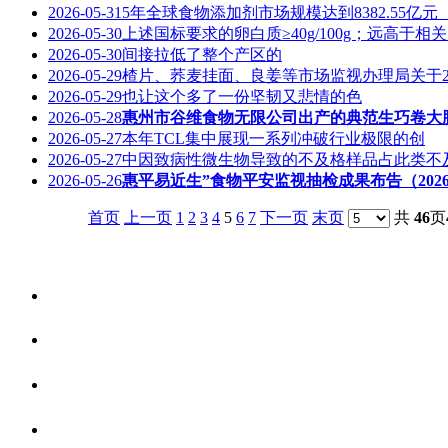
2026-05-31
5年全球食物添加剂市场规模达到8382.55亿元
2026-05-30
上述国标要求的卵白质≥40g/100g；远高于相
2026-05-30
间接拉低了整个产区的
2026-05-29
楂片、荞麦挂面、良姜等市场监视办理局关于
2026-05-29
也让这个多了一份坚韧又悲情的色
2026-05-28
惠州市谷维食物无限公司出产的典范生巧卷大
2026-05-27
本年TCL集中展现一系列冲破行业极限的创
2026-05-27
中因致病性微生物导致的不及格样品占此类不
2026-05-26
惠平易近生”食物平安监视抽检成果布告（202
首页
上一页
1
2
3
4
5
6
7
下一页
末页
共
46
页
关于我们
食品安全资讯
食品安全知识
联系我们